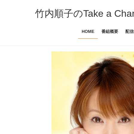
コ
ナ
ン
ビ
竹内順子のTake a Ch
テ
ゲ
ン
ー
HOME
番組概要
配信
ツ
シ
へ
ョ
ス
ン
キ
に
ッ
移
プ
動