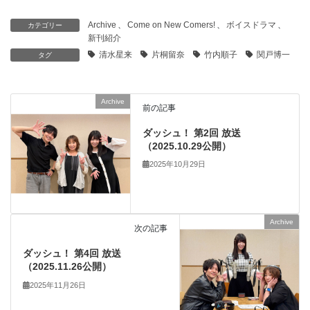
Archive
、
Come on New Comers!
、
ボイスドラマ
、
カテゴリー
新刊紹介
清水星来
片桐留奈
竹内順子
関戸博一
タグ
Archive
前の記事
ダッシュ！ 第2回 放送
（2025.10.29公開）
2025年10月29日
Archive
次の記事
ダッシュ！ 第4回 放送
（2025.11.26公開）
2025年11月26日