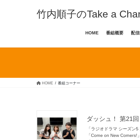
コ
ナ
ン
ビ
竹内順子のTake a Ch
テ
ゲ
ン
ー
HOME
番組概要
配信
ツ
シ
へ
ョ
ス
ン
キ
に
ッ
移
プ
動
HOME
番組コーナー
ダッシュ！ 第21回 
「ラジオドラマ シーズン5 
「Come on New Comer