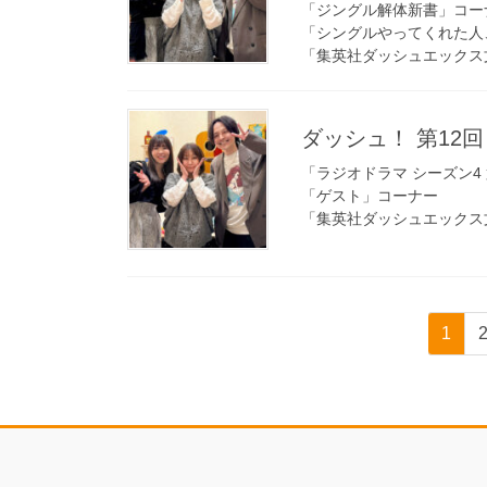
「ジングル解体新書」コー
「シングルやってくれた人
「集英社ダッシュエックス
ダッシュ！ 第12回 
「ラジオドラマ シーズン4 
「ゲスト」コーナー
「集英社ダッシュエックス
投
固
1
稿
定
ペ
の
ー
ペ
ジ
ー