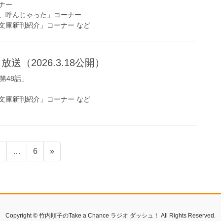
ナー
、呼んじゃった」コーナー
文庫新刊紹介」コーナー など
放送（2026.3.18公開）
第48話」
文庫新刊紹介」コーナー など
固
固
2
…
6
»
定
定
ペ
ペ
ー
ー
ジ
ジ
Copyright © 竹内順子のTake a Chance ラジオ ダッシュ！ All Rights Reserved.