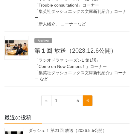
「Trouble consultation!」コーナー
「集英社ダッシュエックス文庫新刊紹介」コーナ
ー
「新人紹介」 コーナーなど
Archive
第１回 放送（2023.12.6公開）
「ラジオドラマ シーズン1 第1話」
「Come on New Comers！」コーナー
「集英社ダッシュエックス文庫新刊紹介」コーナ
ー など
投
固
固
固
«
1
…
5
6
稿
定
定
定
ペ
ペ
ペ
の
最近の投稿
ー
ー
ー
ペ
ジ
ジ
ジ
ダッシュ！ 第21回 放送（2026.8.5公開）