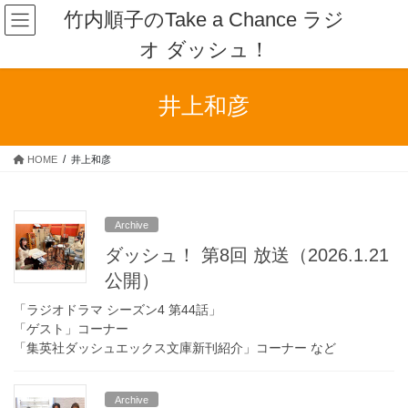
コ
ナ
竹内順子のTake a Chance ラジ
ン
ビ
オ ダッシュ！
テ
ゲ
ン
ー
ツ
シ
井上和彦
へ
ョ
ス
ン
キ
に
HOME
井上和彦
ッ
移
プ
動
Archive
ダッシュ！ 第8回 放送（2026.1.21
公開）
「ラジオドラマ シーズン4 第44話」
「ゲスト」コーナー
「集英社ダッシュエックス文庫新刊紹介」コーナー など
Archive