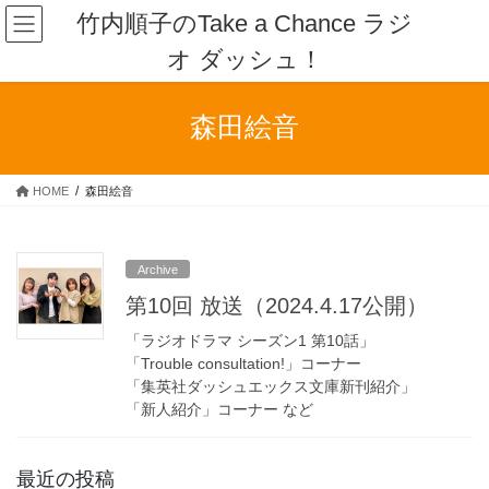
コ
ナ
竹内順子のTake a Chance ラジ
ン
ビ
オ ダッシュ！
テ
ゲ
ン
ー
ツ
シ
森田絵音
へ
ョ
ス
ン
キ
に
HOME
森田絵音
ッ
移
プ
動
Archive
第10回 放送（2024.4.17公開）
「ラジオドラマ シーズン1 第10話」
「Trouble consultation!」コーナー
「集英社ダッシュエックス文庫新刊紹介」
「新人紹介」コーナー など
最近の投稿